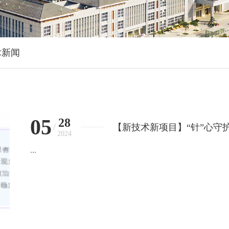
术新闻
05
28
/
【新技术新项目】“针”心守
2024
针剂
...