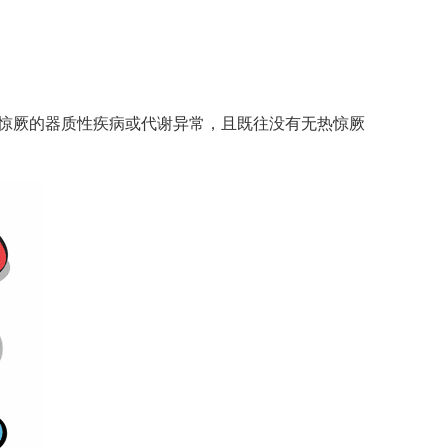
及其他导致惊厥的器质性疾病或代谢异常，且既往没有无热惊厥