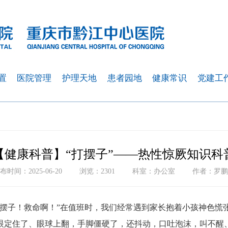
置
医院管理
护理天地
患者园地
健康常识
党建工
【健康科普】“打摆子”——热性惊厥知识科
布时间：2025-06-20
浏览：2301
科室：办公室
作者：罗鹏
打摆子！救命啊！”在值班时，我们经常遇到家长抱着小孩神色慌
眼定住了、眼球上翻，手脚僵硬了，还抖动，口吐泡沫，叫不醒