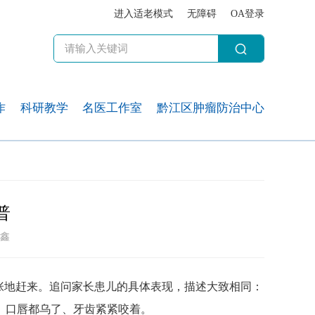
进入适老模式
无障碍
OA登录
作
科研教学
名医工作室
黔江区肿瘤防治中心
普
鑫
张地赶来。追问家长患儿的具体表现，描述大致相同：
、口唇都乌了、牙齿紧紧咬着。