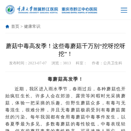
首页
>
健康常识
蘑菇中毒高发季！这些毒蘑菇千万别“挖呀挖呀
挖”！
发布时间：2023-07-07
浏览：3813
科室：
作者：公共卫生科
毒蘑菇高发季！
近期，我区进入雨水季节，春雨过后，各种蘑菇也开
始疯狂生长。许多人会在郊游、露营等闲暇时光采摘蘑
菇，体验一把采摘的乐趣。但野生蘑菇众多，有毒与无
毒混生，很难分辨，并且无毒蘑菇极易受到有毒蘑菇菌
丝的污染。每年我国都有食用毒蘑菇中毒事件发生，以
春夏季最为多见。多数毒蘑菇的毒性较低，中毒表现轻