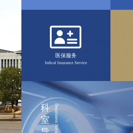
医保服务
Iedical Insurance Service
科
Department Navigation
室
导