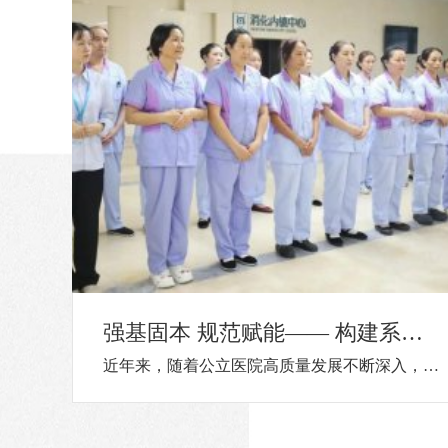
我院肿瘤科副主任许美凤应邀亮相2026年欧洲放射学大会（ECR），研究成
2026 年欧洲放射学大会（European Congress of Radiology，ECR）于 3 月 4 日至 8 日在“世界音乐之都”奥地利维也纳盛大启幕。本届大会以“Rays of Knowledge”(知识之光)为核心主题，汇聚了来自世界各地的数万名专家学者。我院肿瘤科副主任许美凤应邀参会，并以壁报的形式分享了题为“Diagnostic Value of Spectral CT in Mediastinal Lymph Node Assessment for Non-Small Cell Lung Cancer within the Node-RADS Framework ”的研究内容。 该研究旨在评估Node-RADS分级标准背景下光谱CT对非小细胞肺癌纵