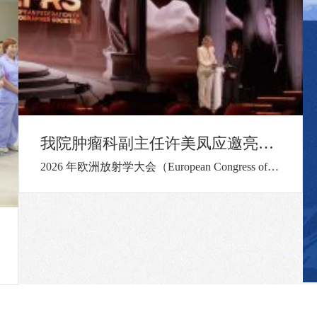
【医者仁心显担当 列车之上践初心 】我院小儿外科郭小刚医生列车救助危急病患！
2026年2月22日，在秀山开往重庆的一趟列车上，上演了暖心感人的一幕。 广播声声急，医者闻令动 “各位乘客，列车上如有医务人员，请立即到2号车厢，有乘客急需帮助！” 当日下午，列车正在平稳运行，突然响起的紧急广播打破了车厢内的宁静。送女儿去重庆上学的郭小刚医生在列车上听到广播后，立刻起身，迅速赶往患者所在车厢。“我是医生，让我看看！”赶到现场后，郭小刚发现一名乘客脸色苍白、神情痛苦地靠在座位上。面对焦急的列车工
我院骨关节科率先开展APTT-HTO技术，引领膝关节保膝治疗新时代！
近日，黔江中心医院骨关节科团队率先在重庆地区完成APTT-HTO(胫骨结节中腘肌前—胫骨高位截骨）矫形保膝手术。患者代某某，女，56岁，因“右膝关节反复疼痛4年余，加重伴畸形2年余”家属陪同就诊骨关节科。骨关节科团队在详细评估患者病情后，决定为其实施APTT-HTO(胫骨结节中腘肌前-胫骨高位截骨）矫形保膝手术。手术由骨关节科吴相阳主任医师主刀，在麻醉科、手术室等多科室的紧密配合下，顺利完成。手术切口小（约4—5cm）、手术时间短，手