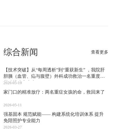
综合新闻
查看更多
【技术突破】从“每周透析”到“重获新生” ，我院肝
胆胰（血管、疝与腹壁）外科成功救治一名重度双
肾动脉狭窄患者
2026-05-19
家门口的精准放疗：两名重症女孩的命，救回来了
2026-05-11
强基固本 规范赋能—— 构建系统化培训体系 提升
免陪照护专业能力
2026-03-27