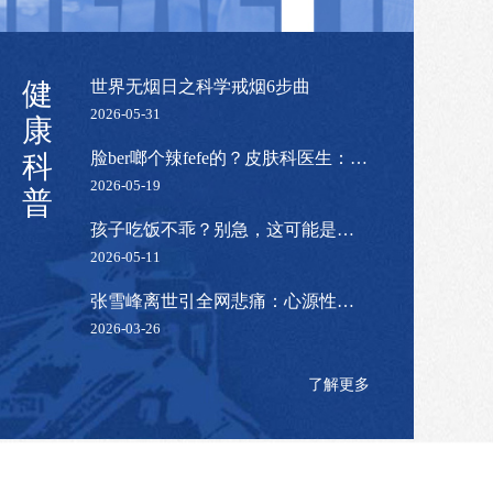
健
世界无烟日之科学戒烟6步曲
2026-05-31
康
脸ber啷个辣fefe的？皮肤科医生：换季护肤3招，比敷面膜管用！
科
2026-05-19
普
孩子吃饭不乖？别急，这可能是成长的信号
2026-05-11
张雪峰离世引全网悲痛：心源性猝死的求救信号，你必须读懂！
2026-03-26
我院成功开展渝东南首例离心-膜杂合式胆红素去除术
了解更多
近日，我院消化内科、输血科联合，成功为一位高胆红素血症患者实施了离心-膜杂合式胆红素去除治疗，标志着我院在血液净化治疗领域取得了新的突破，为重症肝病患者提供了新的治疗选择。 患者为53岁男性，因“重症肝炎、乙型病毒性肝炎”入院，总胆红素高达414.2umol/L，伴有严重皮肤黄染、巩膜黄染。经消化内科与输血科联合会诊，患者起病急、病情重，传统治疗方案效果有限，决定为其实施离心-膜杂合式胆红素去除治疗。 在完成前期准备后，