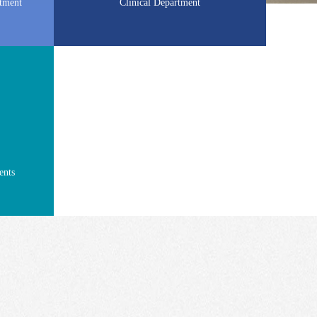
rtment
Clinical Department
ents